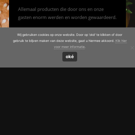
Allemaal producten die door ons en onze
gasten enorm werden en worden gewaardeerd.
Al met al verkopen wij de topproducten van
Wij gebruiken cookies op onze website. Door op 'oké' te klikken of door
Frans Nutterts al 25 jaar!
gebruik te blijven maken van deze website, gaat u hiermee akkoord.
Klik hier
voor meer informatie
.
Wessel & Froukje de Roos - Café de Hossebos, De
oké
Westereen
Lees verder