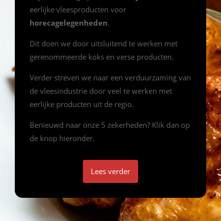
eerlijke vleesproducten voor
horecagelegenheden
.
Dit doen we door uitsluitend te werken met
gerenommeerde koks en verse producten.
Verder streven we naar een verduurzaming van
de vleesindustrie door veel te werken met
eerlijke producten uit de regio.
Benieuwd naar onze 5 zekerheden? Klik dan op
de knop hieronder.
Lees verder