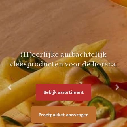
(H)eerlijke ambachtelijk
vleesproducten voor de horeca.
Previous
Next
Bekijk assortiment
Proefpakket aanvragen