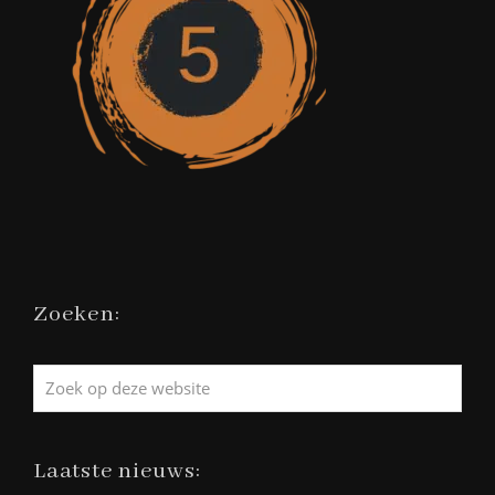
Zoeken:
Zoek
op
deze
website
Laatste nieuws: