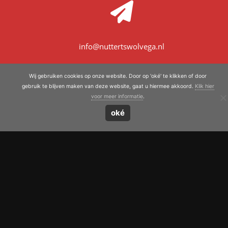
info@nuttertswolvega.nl
Wij gebruiken cookies op onze website. Door op 'oké' te klikken of door
gebruik te blijven maken van deze website, gaat u hiermee akkoord.
Klik hier
Met trots leveren wij aan:
voor meer informatie
.
oké