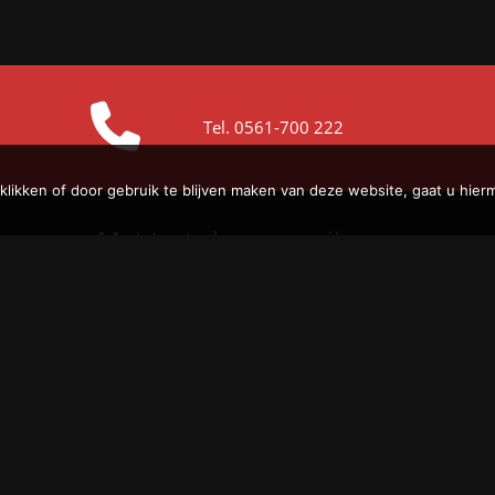
Tel.
0561-700 222
 klikken of door gebruik te blijven maken van deze website, gaat u hie
Met trots leveren wij aan: