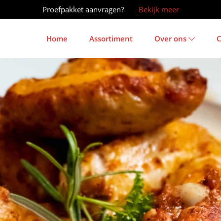
Proefpakket aanvragen?
Bekijk meer
Header
Home
Assortiment
Over ons
C
Rechts