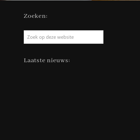
Zoeken:
Zoek
op
deze
website
Laatste nieuws: