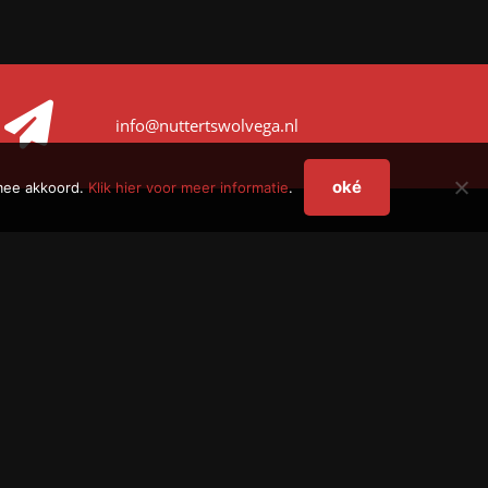
info@nuttertswolvega.nl
oké
rmee akkoord.
Klik hier voor meer informatie
.