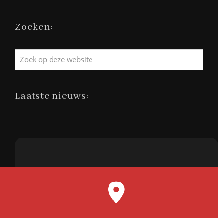
Zoeken:
Zoek
op
deze
website
Laatste nieuws: