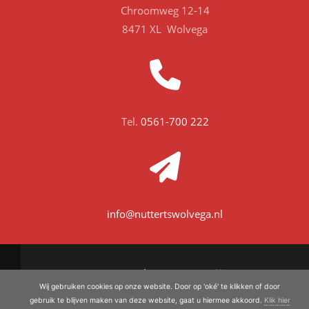
Chroomweg 12-14
8471 XL Wolvega
Tel.
0561-700 222
info@nuttertswolvega.nl
Met trots leveren wij aan:
Wij gebruiken cookies op onze website. Door op 'oké' te klikken of door
gebruik te blijven maken van deze website, gaat u hiermee akkoord.
Klik hier